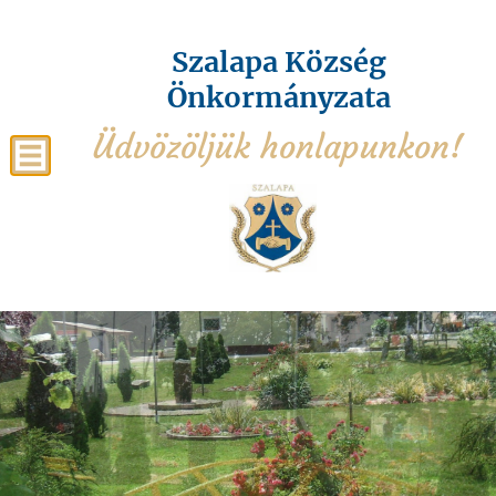
Szalapa Község
Önkormányzata
Üdvözöljük honlapunkon!