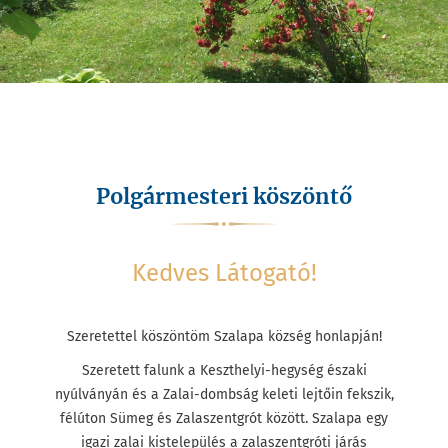
Polgármesteri köszöntő
Kedves Látogató!
Szeretettel köszöntöm Szalapa község honlapján!
Szeretett falunk a Keszthelyi-hegység északi
nyúlványán és a Zalai-dombság keleti lejtőin fekszik,
félúton Sümeg és Zalaszentgrót között. Szalapa egy
igazi zalai kistelepülés a zalaszentgróti járás