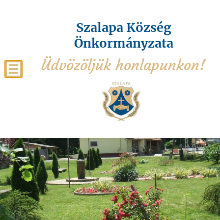
Szalapa Község
Önkormányzata
Üdvözöljük honlapunkon!