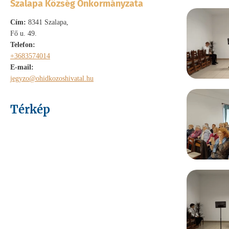
Szalapa Község Önkormányzata
Cím:
8341 Szalapa,
Fő u. 49.
Telefon:
+3683574014
E-mail:
jegyzo@ohidkozoshivatal.hu
Térkép