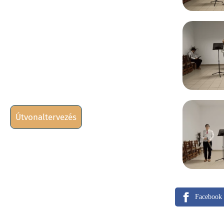
útvonaltervezés
Facebook